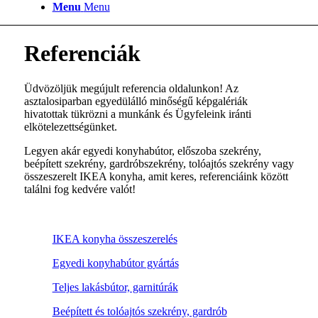
Menu
Menu
Referenciák
Üdvözöljük megújult referencia oldalunkon! Az
asztalosiparban egyedülálló minőségű képgalériák
hivatottak tükrözni a munkánk és Ügyfeleink iránti
elkötelezettségünket.
Legyen akár egyedi konyhabútor, előszoba szekrény,
beépített szekrény, gardróbszekrény, tolóajtós szekrény vagy
összeszerelt IKEA konyha, amit keres, referenciáink között
találni fog kedvére valót!
IKEA konyha összeszerelés
Egyedi konyhabútor gyártás
Teljes lakásbútor, garnitúrák
Beépített és tolóajtós szekrény, gardrób