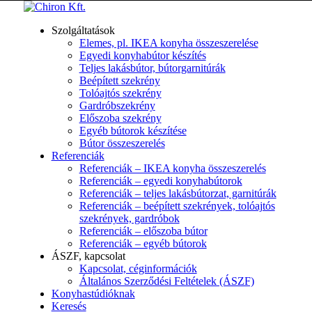
Szolgáltatások
Elemes, pl. IKEA konyha összeszerelése
Egyedi konyhabútor készítés
Teljes lakásbútor, bútorgarnitúrák
Beépített szekrény
Tolóajtós szekrény
Gardróbszekrény
Előszoba szekrény
Egyéb bútorok készítése
Bútor összeszerelés
Referenciák
Referenciák – IKEA konyha összeszerelés
Referenciák – egyedi konyhabútorok
Referenciák – teljes lakásbútorzat, garnitúrák
Referenciák – beépített szekrények, tolóajtós
szekrények, gardróbok
Referenciák – előszoba bútor
Referenciák – egyéb bútorok
ÁSZF, kapcsolat
Kapcsolat, céginformációk
Általános Szerződési Feltételek (ÁSZF)
Konyhastúdióknak
Keresés