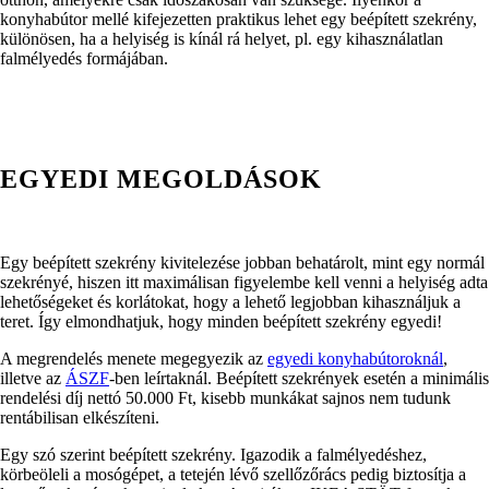
konyhabútor mellé kifejezetten praktikus lehet egy beépített szekrény,
különösen, ha a helyiség is kínál rá helyet, pl. egy kihasználatlan
falmélyedés formájában.
EGYEDI MEGOLDÁSOK
Egy beépített szekrény kivitelezése jobban behatárolt, mint egy normál
szekrényé, hiszen itt maximálisan figyelembe kell venni a helyiség adta
lehetőségeket és korlátokat, hogy a lehető legjobban kihasználjuk a
teret. Így elmondhatjuk, hogy minden beépített szekrény egyedi!
A megrendelés menete megegyezik az
egyedi konyhabútoroknál
,
illetve az
ÁSZF
-ben leírtaknál. Beépített szekrények esetén a minimális
rendelési díj nettó 50.000 Ft, kisebb munkákat sajnos nem tudunk
rentábilisan elkészíteni.
Egy szó szerint beépített szekrény. Igazodik a falmélyedéshez,
körbeöleli a mosógépet, a tetején lévő szellőzőrács pedig biztosítja a