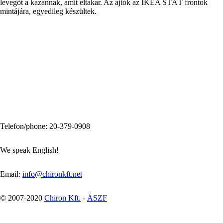
levegőt a kazánnak, amit eltakar. Az ajtók az IKEA STÄT frontok
mintájára, egyedileg készültek.
Telefon/phone: 20-379-0908
We speak English!
Email:
info@chironkft.net
© 2007-2020
Chiron Kft.
-
ÁSZF