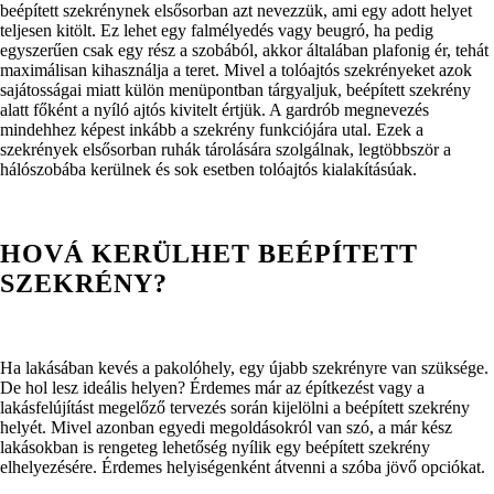
beépített szekrénynek elsősorban azt nevezzük, ami egy adott helyet
teljesen kitölt. Ez lehet egy falmélyedés vagy beugró, ha pedig
egyszerűen csak egy rész a szobából, akkor általában plafonig ér, tehát
maximálisan kihasználja a teret. Mivel a tolóajtós szekrényeket azok
sajátosságai miatt külön menüpontban tárgyaljuk, beépített szekrény
alatt főként a nyíló ajtós kivitelt értjük. A gardrób megnevezés
mindehhez képest inkább a szekrény funkciójára utal. Ezek a
szekrények elsősorban ruhák tárolására szolgálnak, legtöbbször a
hálószobába kerülnek és sok esetben tolóajtós kialakításúak.
HOVÁ KERÜLHET BEÉPÍTETT
SZEKRÉNY?
Ha lakásában kevés a pakolóhely, egy újabb szekrényre van szüksége.
De hol lesz ideális helyen? Érdemes már az építkezést vagy a
lakásfelújítást megelőző tervezés során kijelölni a beépített szekrény
helyét. Mivel azonban egyedi megoldásokról van szó, a már kész
lakásokban is rengeteg lehetőség nyílik egy beépített szekrény
elhelyezésére. Érdemes helyiségenként átvenni a szóba jövő opciókat.