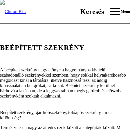
Keresés
Menu
BEÉPÍTETT SZEKRÉNY
A beépített szekrény nagy előnye a hagyományos kivitelű,
szabadonálló szekrényekkel szemben, hogy sokkal helytakarékosabb
megoldást kínál a tárolásra, illetve hasznossá teszi az addig
kihasználatlan beugrókat, sarkokat. Beépített szekrény kerülhet
bárhová a lakásban, de a leggyakrabban mégis gardrób és előszoba
szekrényként szokták alkalmazni.
Beépített szekrény, gardróbszekrény, tolóajtós szekrény - mi a
különbség?
Természetesen nagy az átfedés ezek között a kategóriák között. Mi