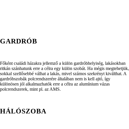
GARDRÓB
Főként családi házakra jellemző a külön gardróbhelyiség, lakásokban
ritkán szánhatunk erre a célra egy külön szobát. Ha mégis megtehetjük,
sokkal szellősebbé válhat a lakás, mivel számos szekrényt kiválthat. A
gardróbszobák polcrendszerére általában nem is kell ajtó, így
különösen jól alkalmazhatók erre a célra az alumínium vázas
polcrendszerek, mint pl. az AMS.
HÁLÓSZOBA