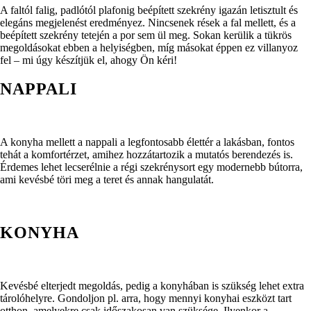
A faltól falig, padlótól plafonig beépített szekrény igazán letisztult és
elegáns megjelenést eredményez. Nincsenek rések a fal mellett, és a
beépített szekrény tetején a por sem ül meg. Sokan kerülik a tükrös
megoldásokat ebben a helyiségben, míg másokat éppen ez villanyoz
fel – mi úgy készítjük el, ahogy Ön kéri!
NAPPALI
A konyha mellett a nappali a legfontosabb élettér a lakásban, fontos
tehát a komfortérzet, amihez hozzátartozik a mutatós berendezés is.
Érdemes lehet lecserélnie a régi szekrénysort egy modernebb bútorra,
ami kevésbé töri meg a teret és annak hangulatát.
KONYHA
Kevésbé elterjedt megoldás, pedig a konyhában is szükség lehet extra
tárolóhelyre. Gondoljon pl. arra, hogy mennyi konyhai eszközt tart
otthon, amelyekre csak időszakosan van szüksége. Ilyenkor a