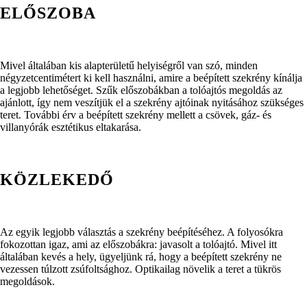
ELŐSZOBA
Mivel általában kis alapterületű helyiségről van szó, minden
négyzetcentimétert ki kell használni, amire a beépített szekrény kínálja
a legjobb lehetőséget. Szűk előszobákban a tolóajtós megoldás az
ajánlott, így nem veszítjük el a szekrény ajtóinak nyitásához szükséges
teret. További érv a beépített szekrény mellett a csövek, gáz- és
villanyórák esztétikus eltakarása.
KÖZLEKEDŐ
Az egyik legjobb választás a szekrény beépítéséhez. A folyosókra
fokozottan igaz, ami az előszobákra: javasolt a tolóajtó. Mivel itt
általában kevés a hely, ügyeljünk rá, hogy a beépített szekrény ne
vezessen túlzott zsúfoltsághoz. Optikailag növelik a teret a tükrös
megoldások.