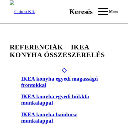
Keresés
Menu
REFERENCIÁK – IKEA
KONYHA ÖSSZESZERELÉS
IKEA konyha egyedi magasságú
frontokkal
IKEA konyha egyedi bükkfa
munkalappal
IKEA konyha bambusz
munkalappal