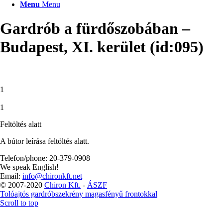
Menu
Menu
Gardrób a fürdőszobában –
Budapest, XI. kerület (id:095)
1
1
Feltöltés alatt
A bútor leírása feltöltés alatt.
Telefon/phone: 20-379-0908
We speak English!
Email:
info@chironkft.net
© 2007-2020
Chiron Kft.
-
ÁSZF
Tolóajtós gardróbszekrény magasfényű frontokkal
Scroll to top