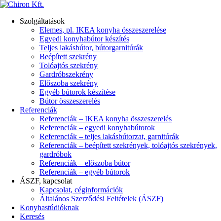
Szolgáltatások
Elemes, pl. IKEA konyha összeszerelése
Egyedi konyhabútor készítés
Teljes lakásbútor, bútorgarnitúrák
Beépített szekrény
Tolóajtós szekrény
Gardróbszekrény
Előszoba szekrény
Egyéb bútorok készítése
Bútor összeszerelés
Referenciák
Referenciák – IKEA konyha összeszerelés
Referenciák – egyedi konyhabútorok
Referenciák – teljes lakásbútorzat, garnitúrák
Referenciák – beépített szekrények, tolóajtós szekrények,
gardróbok
Referenciák – előszoba bútor
Referenciák – egyéb bútorok
ÁSZF, kapcsolat
Kapcsolat, céginformációk
Általános Szerződési Feltételek (ÁSZF)
Konyhastúdióknak
Keresés