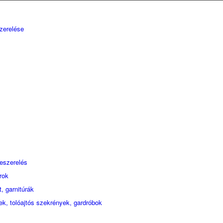
zerelése
eszerelés
rok
, garnitúrák
ek, tolóajtós szekrények, gardróbok