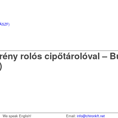
(ÁSZF)
rény rolós cipőtárolóval – B
)
We speak English!
Email:
info@chironkft.net